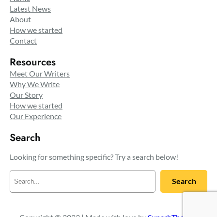
Latest News
About
How we started
Contact
Resources
Meet Our Writers
Why We Write
Our Story
How we started
Our Experience
Search
Looking for something specific? Try a search below!
R
Search
e
c
h