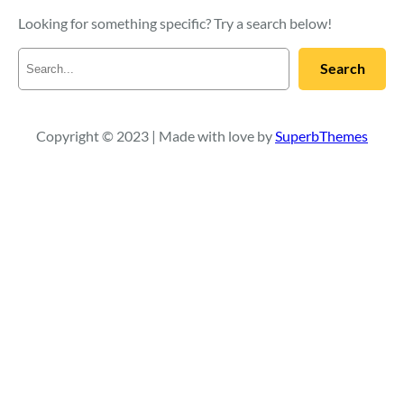
Looking for something specific? Try a search below!
R
Search
e
c
h
e
Copyright © 2023 | Made with love by
SuperbThemes
r
c
h
e
r