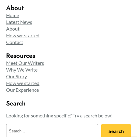
About
Home
Latest News
About
How we started
Contact
Resources
Meet Our Writers
Why We Write
Our Story
How we started
Our Experience
Search
Looking for something specific? Try a search below!
R
Search
e